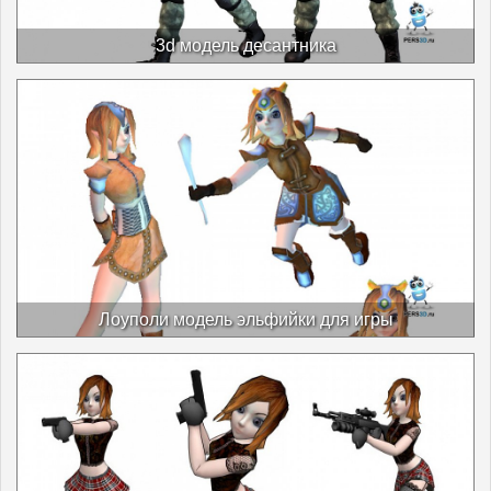
3d модель десантника
Лоуполи модель эльфийки для игры