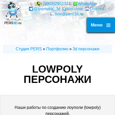
Перейти
+7(903)2901321
WhatsApp
@animator_3d
sun-crow
Discord
к
box@pers3d.ru
основному
содержанию
Меню
Студия PERS
Портфолио
3d персонажи
СТРОКА
НАВИГАЦИИ
LOWPOLY
ПЕРСОНАЖИ
Наши работы по созданию лоуполи (lowpoly)
персонажей.