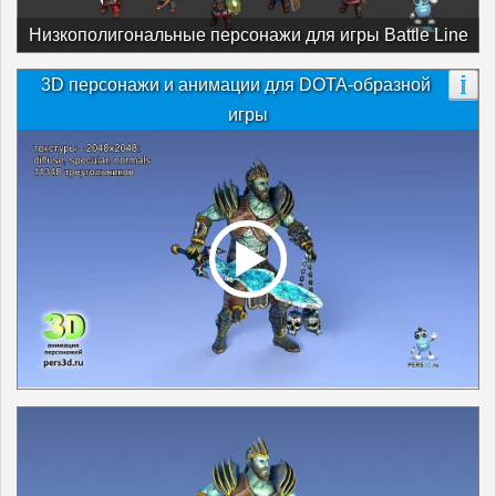
Низкополигональные персонажи для игры Battle Line
3D персонажи и анимации для DOTA-образной
игры