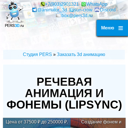
Перейти
+7(903)2901321
WhatsApp
@animator_3d
sun-crow
Discord
к
box@pers3d.ru
основному
содержанию
Меню
Студия PERS
Заказать 3d анимацию
СТРОКА
НАВИГАЦИИ
РЕЧЕВАЯ
АНИМАЦИЯ И
ФОНЕМЫ (LIPSYNC)
Цена от
37500
₽ до
250000
₽.
Cоздание фонем и