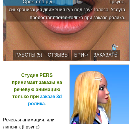
Срок: от
1
р.д.
lipsync,
синхронизация движения губ под звук голоса. Услуга
предоставляется только при заказе ролика.
РАБОТЫ (5)
ОТЗЫВЫ
БРИФ
ЗАКАЗАТЬ
Студия PERS
принимает заказы на
речевую анимацию
только при
заказе 3d
ролика
.
Речевая анимация, или
липсинк (lipsync)