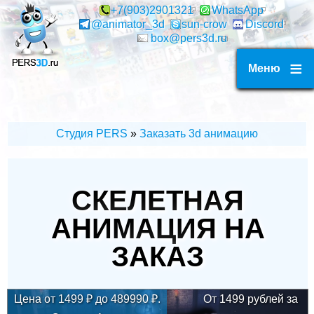
Перейти
+7(903)2901321
WhatsApp
@animator_3d
sun-crow
Discord
к
box@pers3d.ru
основному
содержанию
Меню
Студия PERS
Заказать 3d анимацию
СТРОКА
НАВИГАЦИИ
СКЕЛЕТНАЯ
АНИМАЦИЯ НА
ЗАКАЗ
Цена от
1499
₽ до
489990
₽.
От 1499 рублей за