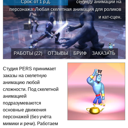
Срок: от
1
р.д.
секунду анимации на
персонажа. Любая скелетная анимация для роликов
и кат-сцен.
РАБОТЫ (22)
ОТЗЫВЫ
БРИФ
ЗАКАЗАТЬ
Студия PERS принимает
заказы на скелетную
анимацию любой
сложности. Под скелетной
анимацией
подразумеваются
основные движения
персонажей (без учёта
мимики и речи). Работаем