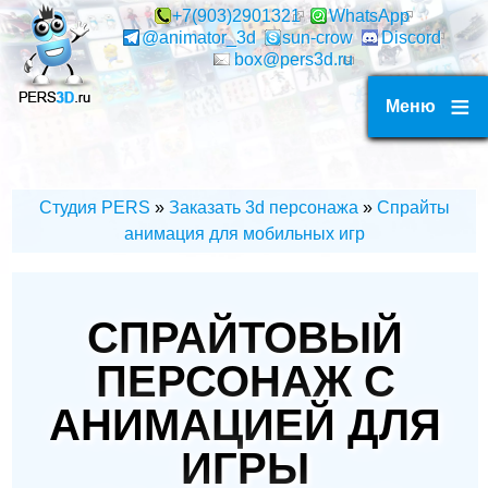
Перейти
+7(903)2901321
WhatsApp
@animator_3d
sun-crow
Discord
к
box@pers3d.ru
основному
содержанию
Меню
Студия PERS
Заказать 3d персонажа
Спрайты
СТРОКА
анимация для мобильных игр
НАВИГАЦИИ
СПРАЙТОВЫЙ
ПЕРСОНАЖ С
АНИМАЦИЕЙ ДЛЯ
ИГРЫ