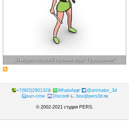
3d модель главной героини игры "Привидения"
+7(903)2901321
WhatsApp
@animator_3d
sun-crow
Discord
box@pers3d.ru
© 2002-2021 студия PERS.