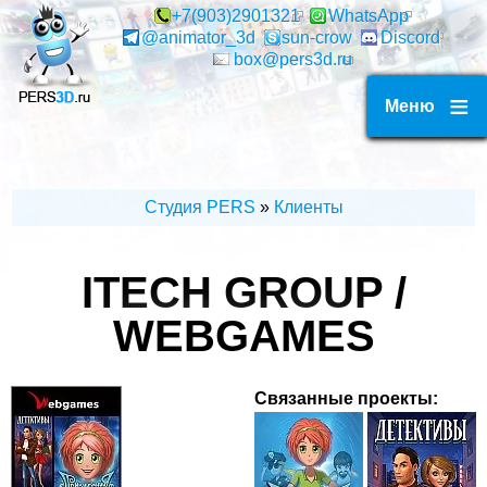
Перейти
+7(903)2901321
WhatsApp
@animator_3d
sun-crow
Discord
к
box@pers3d.ru
основному
содержанию
Меню
Студия PERS
Клиенты
СТРОКА
НАВИГАЦИИ
ITECH GROUP /
WEBGAMES
Связанные проекты: