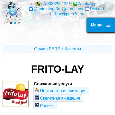
Перейти
+7(903)2901321
WhatsApp
@animator_3d
sun-crow
Discord
к
box@pers3d.ru
основному
содержанию
Меню
Студия PERS
Клиенты
СТРОКА
НАВИГАЦИИ
FRITO-LAY
Связанные услуги:
Персонажная анимация
Скелетная анимация
Ролики