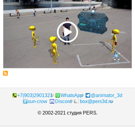
+7(903)2901321
WhatsApp
@animator_3d
sun-crow
Discord
box@pers3d.ru
© 2002-2021 студия PERS.