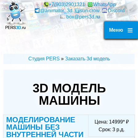
Перейти
+7(903)2901321
WhatsApp
@animator_3d
sun-crow
Discord
к
box@pers3d.ru
основному
содержанию
Меню
Студия PERS
Заказать 3d модель
СТРОКА
НАВИГАЦИИ
3D МОДЕЛЬ
МАШИНЫ
МОДЕЛИРОВАНИЕ
Цена:
14999
*
₽
МАШИНЫ БЕЗ
Срок:
3
р.д.
ВНУТРЕННЕЙ ЧАСТИ