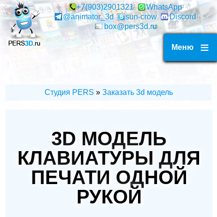
Перейти
+7(903)2901321
WhatsApp
@animator_3d
sun-crow
Discord
к
box@pers3d.ru
основному
содержанию
Меню
Студия PERS
Заказать 3d модель
СТРОКА
НАВИГАЦИИ
3D МОДЕЛЬ
КЛАВИАТУРЫ ДЛЯ
ПЕЧАТИ ОДНОЙ
РУКОЙ