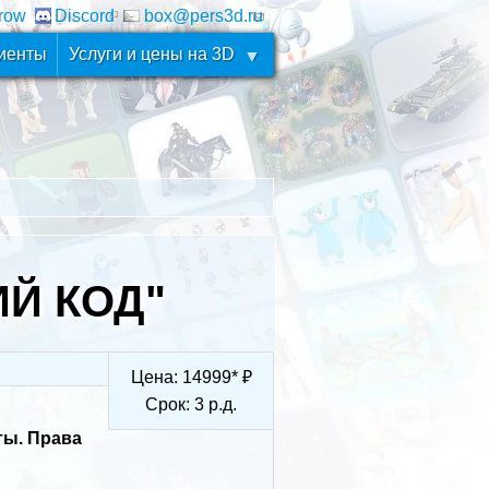
row
Discord
box@pers3d.ru
иенты
Услуги и цены на 3D
ИЙ КОД"
Цена:
14999
*
₽
Срок:
3
р.д.
ты. Права