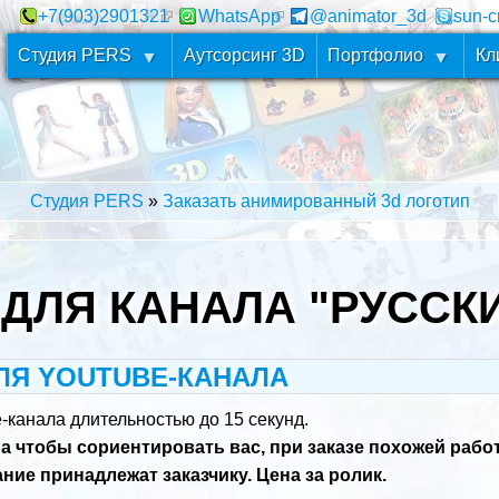
+7(903)2901321
WhatsApp
@animator_3d
sun-c
Студия PERS
Аутсорсинг 3D
Портфолио
Кл
Студия PERS
Заказать анимированный 3d логотип
 ДЛЯ КАНАЛА "РУССК
ЛЯ YOUTUBE-КАНАЛА
-канала длительностью до 15 секунд.
на чтобы сориентировать вас, при заказе похожей рабо
ие принадлежат заказчику. Цена за ролик.