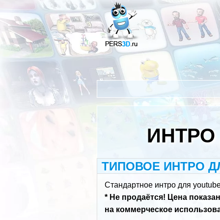
Перейти
к
основному
содержанию
СТРОКА
НАВИГАЦИИ
ИНТРО
ТИПОВОЕ ИНТРО Д
Стандартное интро для youtube
* Не продаётся! Цена показа
на коммерческое использован